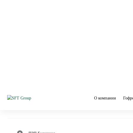
Пункты приёма в Москв
ПЗП Котляково
ПЗП Ленинградка
ПЗП Рябиновая