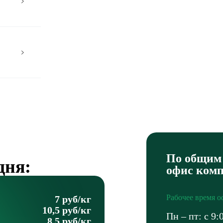
По общим 
дня:
офис ком
Рабочее время о
7 руб/кг
10,5 руб/кг
Пн – пт: с 9:
8,5 руб/кг