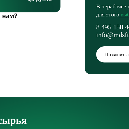
В нерабочее 
для этого
выб
 нам?
8 495 150 4
info@mdsft
Позвонить 
 сырья