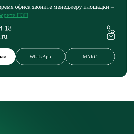
время офиса звоните менеджеру площадки –
ерите ПЗП
4 18
.ru
нам
Whats App
МАКС