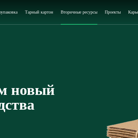
оупаковка
Тарный картон
Вторичные ресурсы
Проекты
Карь
ём новый
дства