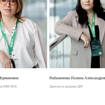
Мурмановна
Рыбальченко Полина Александро
ктор ЮВИ МСК
Директор по продажам ДВР