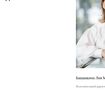
ПЗП Химки
ПЗП Одинцово
ПЗП Коминтерна, г. Мытищи
Башашкина Лия 
Исполнительный дире