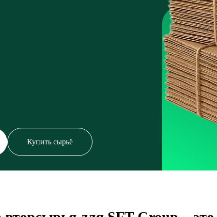
Купить сырьё
 вторсырья для SFT Group – это