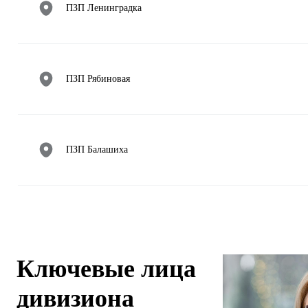
ПЗП Ленинградка
ПЗП Рябиновая
ПЗП Балашиха
ПЗП Люберцы
Ключевые лица
дивизиона
ПЗП Силикатная, г. Мытищи