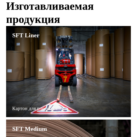
Изготавливаемая
ширина
бумагоделательной машины
продукция
SFT Liner
Картон для плоских слоев
SFT Medium