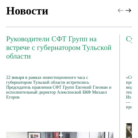
Новости
Руководители СФТ Групп на
Сур
встрече с губернатором Тульской
области
22 января в рамках инвестиционного часа с
«СФТ 
губернатором Тульской области встретились
произ
Председатель правления СФТ Групп Евгений Глезман и
модер
исполнительный директор Алексинской БКФ Михаил
техно
Егоров.
Их ха
— цел
профес