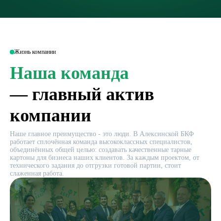
Жизнь компании
Наша команда
— главный актив
компании
Наше главное преимущество - это люди. В Алексинской БКФ
работает сплочённая команда высококлассных специалистов,
объединённых общей целью: создавать качественные тарные
картоны для бизнеса наших клиентов. За каждым проектом, от
технического задания до отгрузки готовой партии, стоит
слаженная работа.