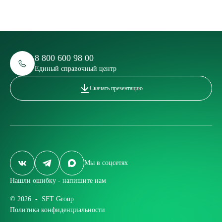
Москва
Санкт-Пет
ПЗП Котляково, ПЗП Ленинградка,
ПЗП Большев
ПЗП Рябиновая
ПЗП Пискаре
Вторичные ресурсы
Вторичные р
8 800 600 98 00
Единый справочный центр
Скачать презентацию
Подробнее
Подробнее
Мы в соцсетях
Нашли ошибку - напишите нам
© 2026 - SFT Group
Политика конфиденциальности