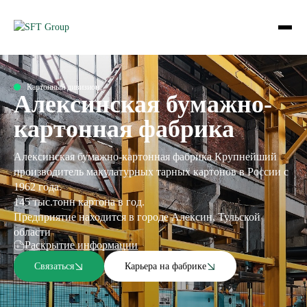
Картонный дивизион
Алексинская бумажно-
картонная фабрика
Алексинская бумажно-картонная фабрика Крупнейший
производитель макулатурных тарных картонов в России с
1962 года.
145 тыс.тонн картона в год.
Предприятие находится в городе Алексин, Тульской
области
Раскрытие информации
Связаться
Карьера на фабрике