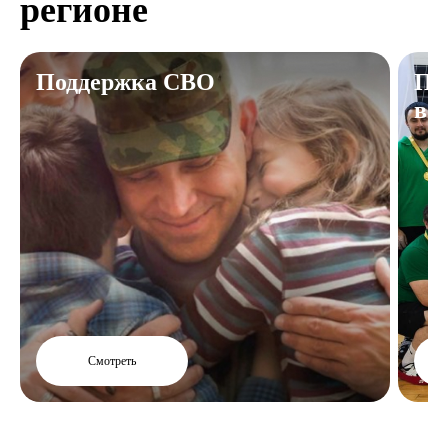
регионе
Поддержка СВО
По
в 
Смотреть