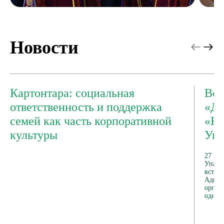
Новости
Картонтара: социальная
Вст
ответственность и поддержка
«Де
семей как часть корпоративной
«Ка
культуры
Упа
27 ма
Упако
встре
Адыге
орган
одног