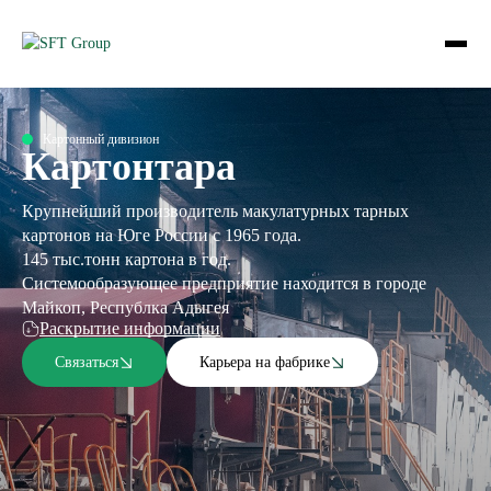
Картонный дивизион
Картонтара
Крупнейший производитель макулатурных тарных
картонов на Юге России с 1965 года.
145 тыс.тонн картона в год.
Системообразующее предприятие находится в городе
Майкоп, Республка Адыгея
Раскрытие информации
Связаться
Карьера на фабрике