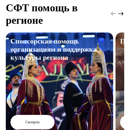
СФТ помощь в
регионе
Спонсорская помощь
По
организациям и поддержка
культуры региона
Смотреть