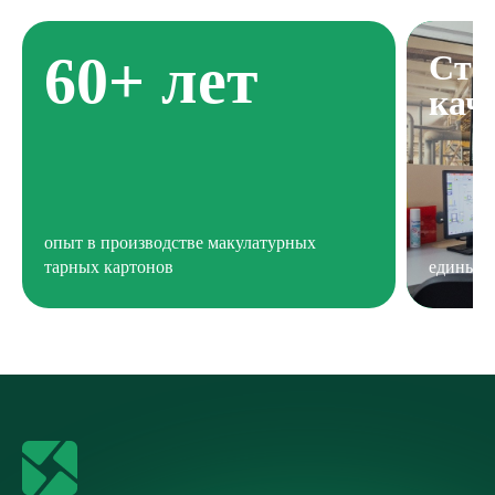
60+ лет
Ста
кач
опыт в производстве макулатурных
тарных картонов
единые 