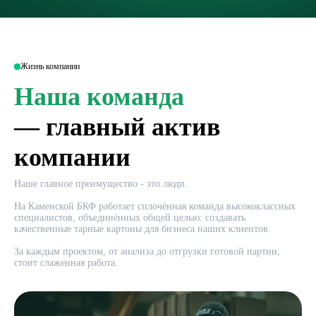
Жизнь компании
Наша команда
— главный актив
компании
Наше главное преимущество - это люди.
На Каменской БКФ работает сплочённая команда высококлассных
специалистов, объединённых общей целью: создавать
качественные тарные картоны для бизнеса наших клиентов.
За каждым проектом, от анализа до отгрузки готовой партии,
стоит слаженная работа.