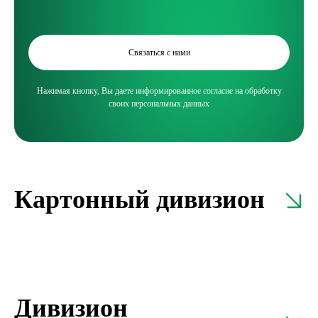
Связаться с нами
Нажимая кнопку, Вы даете информированное согласие на обработку
своих персональных данных
Картонный дивизион
Каменская бумажно-картонная
Алексинск
фабрика
картонная
Тверская область
Тульская обл
Дивизион
Тарный картон
Тарный карт