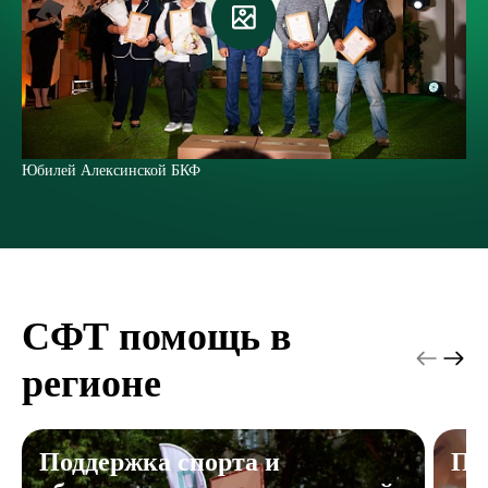
Юбилей Алексинской БКФ
П
СФТ помощь в
регионе
Поддержка спорта и
По