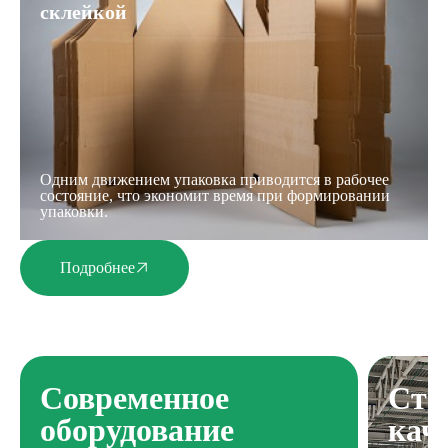
склейкой
Одним движением упаковка приводится в рабочее
состояние, что экономит время при формировании
упаковки.
Подробнее
Современное
Ста
оборудование
кач