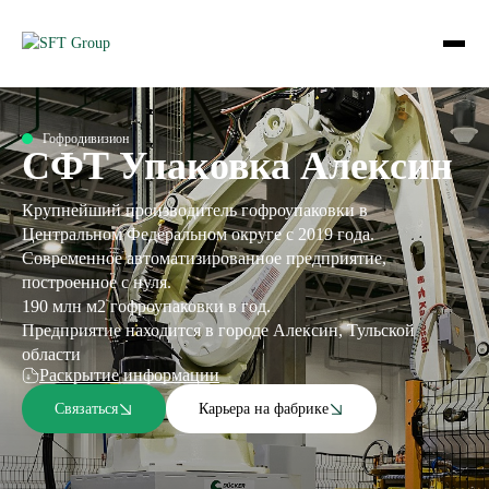
Гофродивизион
СФТ Упаковка Алексин
Крупнейший производитель гофроупаковки в
Центральном Федеральном округе с 2019 года.
Современное автоматизированное предприятие,
построенное с нуля.
190 млн м2 гофроупаковки в год.
Предприятие находится в городе Алексин, Тульской
области
Раскрытие информации
Связаться
Карьера на фабрике