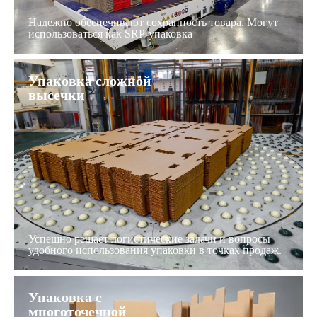
Надежно обеспечивают сохранность товара. Могут
использоваться как SRP-упаковка
Упаковка сложной
высечки
Успешно решает логистические задачи и вопросы
удобного использования упаковки в точках продаж.
Упаковка с
многоточечной